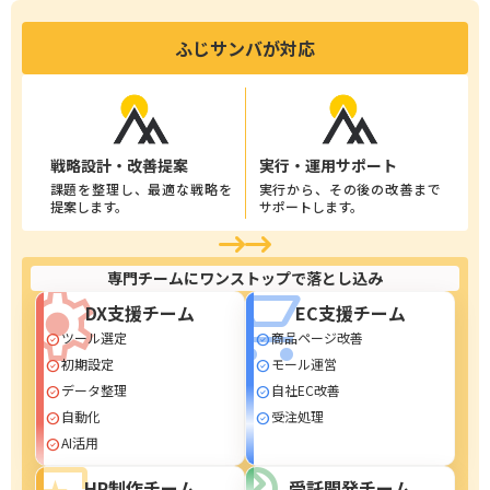
ふじサンバが対応
戦略設計・改善提案
実行・運用サポート
課題を整理し、最適な戦略を
実行から、その後の改善まで
提案します。
サポートします。
専門チームにワンストップで落とし込み
settings
shopping_cart
DX支援チーム
EC支援チーム
ツール選定
商品ページ改善
check_circle
check_circle
初期設定
モール運営
check_circle
check_circle
データ整理
自社EC改善
check_circle
check_circle
自動化
受注処理
check_circle
check_circle
AI活用
check_circle
HP制作チーム
受託開発チーム