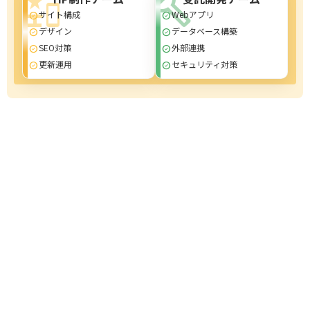
important_devices
build
サイト構成
Webアプリ
check_circle
check_circle
デザイン
データベース構築
check_circle
check_circle
SEO対策
外部連携
check_circle
check_circle
更新運用
セキュリティ対策
check_circle
check_circle