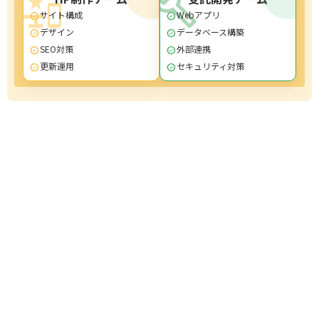
important_devices
build
サイト構成
Webアプリ
check_circle
check_circle
デザイン
データベース構築
check_circle
check_circle
SEO対策
外部連携
check_circle
check_circle
更新運用
セキュリティ対策
check_circle
check_circle