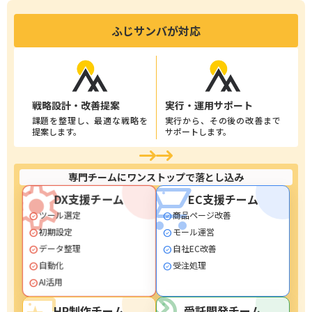
ふじサンバが対応
戦略設計・改善提案
実行・運用サポート
課題を整理し、最適な戦略を
実行から、その後の改善まで
提案します。
サポートします。
専門チームにワンストップで落とし込み
settings
shopping_cart
DX支援チーム
EC支援チーム
ツール選定
商品ページ改善
check_circle
check_circle
初期設定
モール運営
check_circle
check_circle
自社EC改善
データ整理
check_circle
check_circle
受注処理
自動化
check_circle
check_circle
AI活用
check_circle
HP制作チーム
受託開発チーム